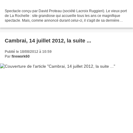
Spectacle conçu par David Proteau (société Lacroix Ruggieri). Le vieux port
de La Rochelle : site grandiose qui accueille tous les ans ce magnifique
spectacle. Mais, comme annoncé durant celui-ci, il s'agit de sa dernière
édition dans cette configuration...
Cambrai, 14 juillet 2012, la suite ...
Publié le 18/08/2012 à 10:59
Par
firework60