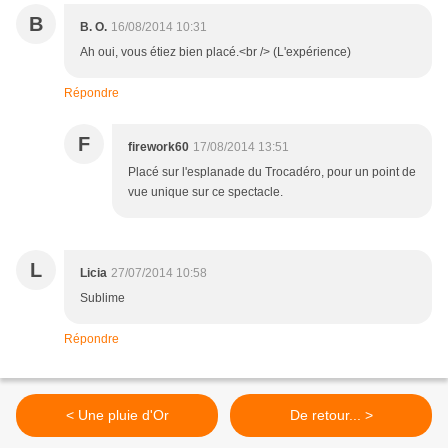
B
B. O.
16/08/2014 10:31
Ah oui, vous étiez bien placé.<br /> (L'expérience)
Répondre
F
firework60
17/08/2014 13:51
Placé sur l'esplanade du Trocadéro, pour un point de
vue unique sur ce spectacle.
L
Licia
27/07/2014 10:58
Sublime
Répondre
< Une pluie d'Or
De retour... >